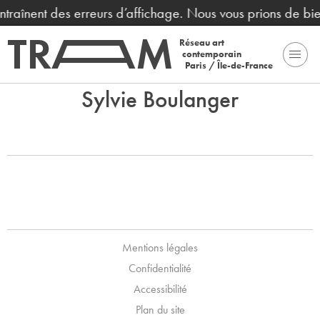
entraînent des erreurs d’affichage. Nous vous prions de b
Réseau art
contemporain
Paris / Île-de-France
Sylvie Boulanger
Mentions légales
Confidentialité
Accessibilité
Plan du site