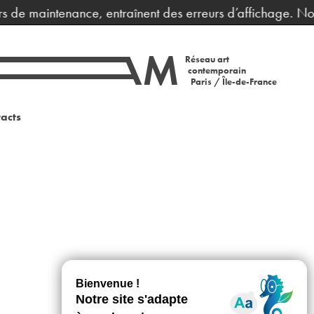
rs de maintenance, entraînent des erreurs d’affichage. Nou
Réseau art
contemporain
Paris / Île-de-France
acts