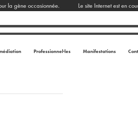
ur la gène occasionnée.
Le site Internet est en cou
médiation
Professionnel·les
Manifestations
Cont