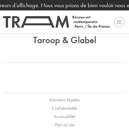
erreurs d’affichage. Nous vous prions de bien vouloir nous
Réseau art
contemporain
Paris / Île-de-France
Taroop & Glabel
Mentions légales
Confidentialité
Accessibilité
Plan du site