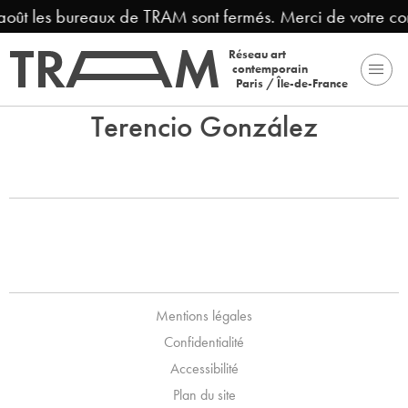
 août les bureaux de TRAM sont fermés. Merci de votre c
Réseau art
contemporain
Paris / Île-de-France
Terencio González
Mentions légales
Confidentialité
Accessibilité
Plan du site