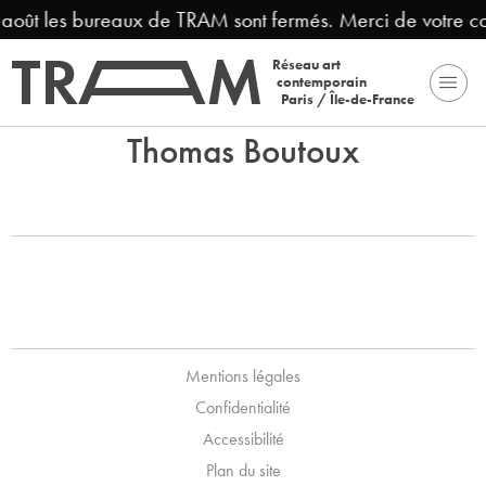
3 août les bureaux de TRAM sont fermés. Merci de votre c
Réseau art
contemporain
Paris / Île-de-France
Thomas Boutoux
Mentions légales
Confidentialité
Accessibilité
Plan du site