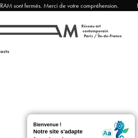
RAM sont fermés. Merci de votre compréhension.
F
Réseau art
contemporain
Paris / Île-de-France
acts