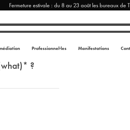
Fermeture estivale : du 8 au 23 août les bureaux de T
médiation
Professionnel·les
Manifestations
Cont
what)* ?