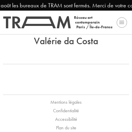
3 août les bureaux de TRAM sont fermés. Merci de votre c
Réseau art
contemporain
Paris / Île-de-France
Valérie da Costa
Mentions légales
Confidentialité
Accessibilité
Plan du site