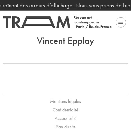
entraînent des erreurs d’affichage. Nous vous prions de bi
Réseau art
contemporain
Paris / Île-de-France
Vincent Epplay
Mentions légales
Confidentialité
Accessibilité
Plan du site