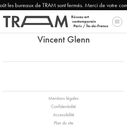
août les bureaux de TRAM sont fermés. Merci de votre co
Réseau art
contemporain
Paris / Île-de-France
Vincent Glenn
Mentions légales
Confidentialité
Accessibilité
Plan du site