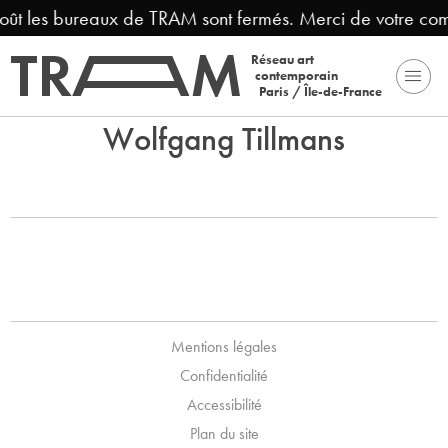
août les bureaux de TRAM sont fermés. Merci de votre co
Réseau art
contemporain
Paris / Île-de-France
Wolfgang Tillmans
Mentions légales
Confidentialité
Accessibilité
Plan du site