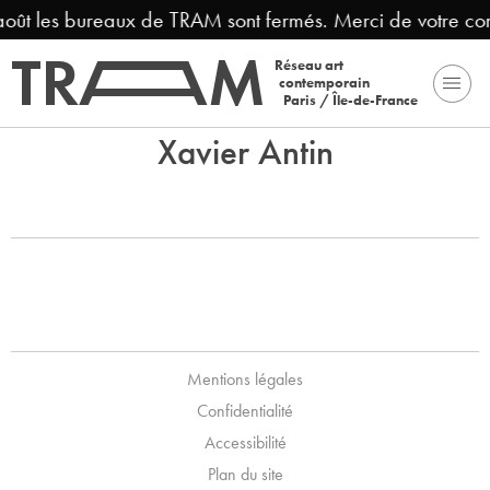
 août les bureaux de TRAM sont fermés. Merci de votre c
Réseau art
contemporain
Paris / Île-de-France
Xavier Antin
Mentions légales
Confidentialité
Accessibilité
Plan du site