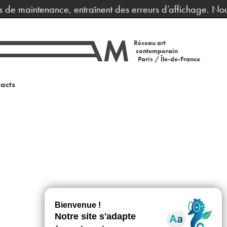
rs de maintenance, entraînent des erreurs d’affichage. Nou
Réseau art
contemporain
Paris / Île-de-France
acts