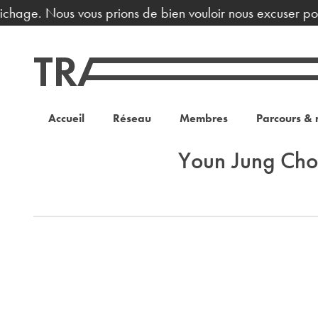
fichage. Nous vous prions de bien vouloir nous excuser po
Accueil
Réseau
Membres
Parcours & 
Youn Jung Cho