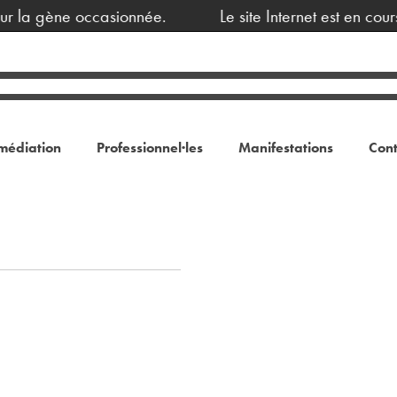
ur la gène occasionnée.
Le site Internet est en cou
médiation
Professionnel·les
Manifestations
Cont