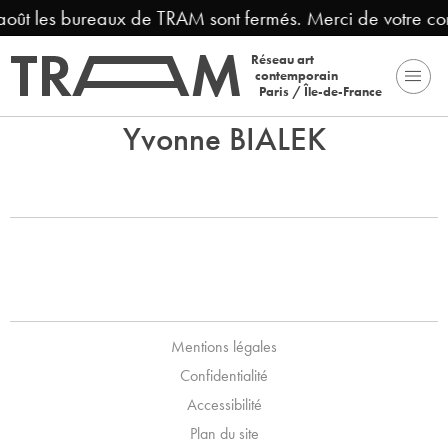
 août les bureaux de TRAM sont fermés. Merci de votre c
Réseau art
contemporain
Paris / Île-de-France
Yvonne BIALEK
Mentions légales
Confidentialité
Accessibilité
Plan du site