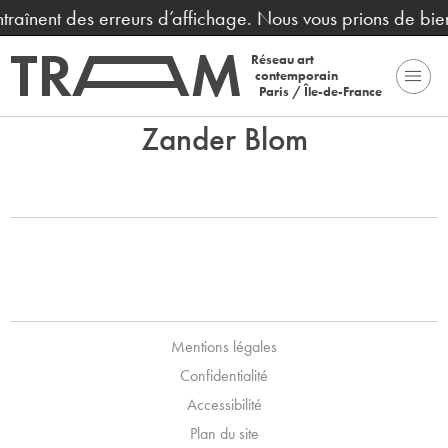
entraînent des erreurs d’affichage. Nous vous prions de bi
Réseau art
contemporain
Paris / Île-de-France
Zander Blom
Mentions légales
Confidentialité
Accessibilité
Plan du site