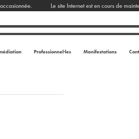
ccasionnée.
Le site Internet est en cours de mainte
médiation
Professionnel·les
Manifestations
Cont