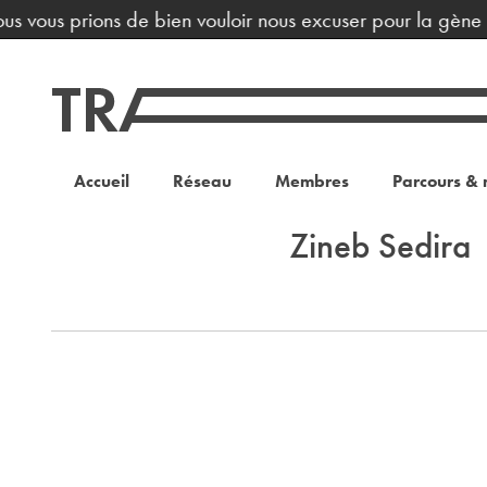
us vous prions de bien vouloir nous excuser pour la gène o
Accueil
Réseau
Membres
Parcours & 
Zineb Sedira