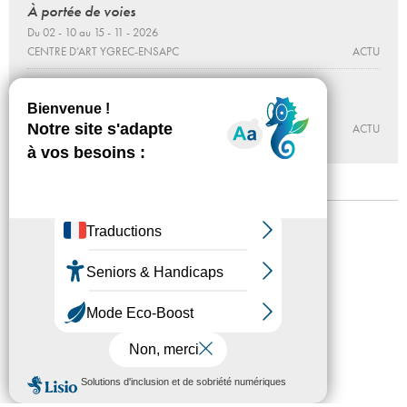
À portée de voies
Du 02 - 10 au 15 - 11 - 2026
CENTRE D’ART YGREC-ENSAPC
ACTU
OSCILLATION
Du 12 - 06 au 19 - 09 - 2026
CENTRE D’ART YGREC-ENSAPC
ACTU
Mentions légales
Confidentialité
Accessibilité
Plan du site
Crédits
Presse