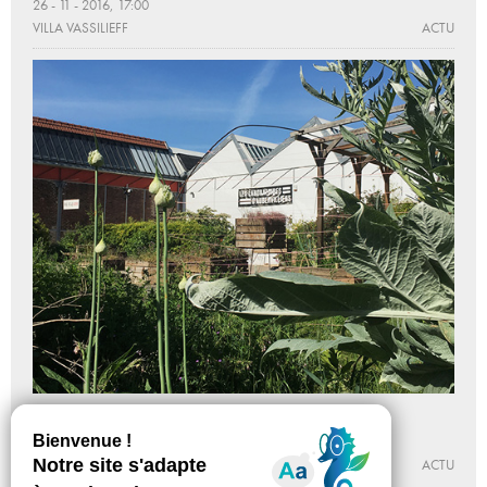
26 - 11 - 2016, 17:00
VILLA VASSILIEFF
ACTU
Les Laboratoires d'Aubervilliers réouvrent
Du 19 - 05 au 03 - 07 - 2021
LES LABORATOIRES D’AUBERVILLIERS
ACTU