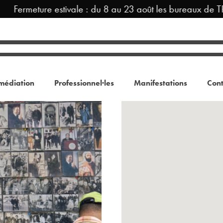
Fermeture estivale : du 8 au 23 août les bureaux de TRAM
médiation
Professionnel·les
Manifestations
Cont