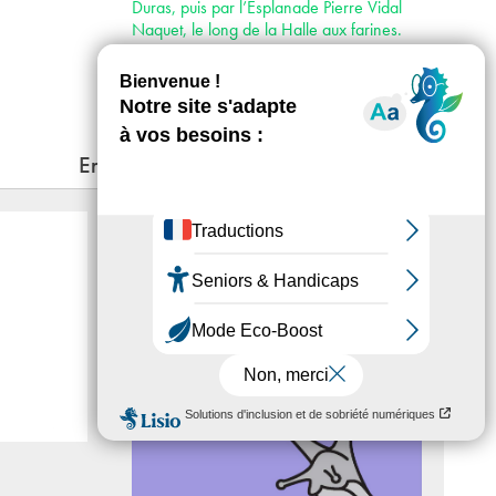
Duras, puis par l’Esplanade Pierre Vidal
Naquet, le long de la Halle aux farines.
Places de stationnement réservées les plus
proches rue Françoise Dolto ; puis rue
Hélène Brion et Rue René Goscinny.
En lien
Le Roman algérien
Projection/Rencontre : Lundi de
Phantom n°28
25 - 09 - 2017, 20:00
ESPACE KHIASMA
ACTU