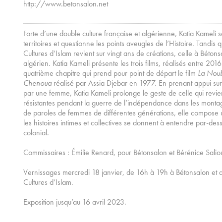
http://www.betonsalon.net
Forte d’une double culture française et algérienne, Katia Kameli s
territoires et questionne les points aveugles de l’Histoire. Tandis qu
Cultures d’Islam revient sur vingt ans de créations, celle à Béto
algérien. Katia Kameli présente les trois films, réalisés entre 201
quatrième chapitre qui prend pour point de départ le film
La Nou
Chenoua
réalisé par Assia Djebar en 1977. En prenant appui sur 
par une femme, Katia Kameli prolonge le geste de celle qui revie
résistantes pendant la guerre de l’indépendance dans les montag
de paroles de femmes de différentes générations, elle compose u
les histoires intimes et collectives se donnent à entendre par-des
colonial.
Commissaires : Émilie Renard, pour Bétonsalon et Bérénice Saliou
Vernissages mercredi 18 janvier, de 16h à 19h à Bétonsalon et de
Cultures d’Islam.
Exposition jusqu’au 16 avril 2023.