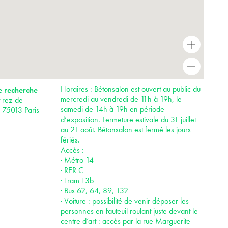
+
-
Horaires : Bétonsalon est ouvert au public du
e recherche
mercredi au vendredi de 11h à 19h, le
 rez-de-
samedi de 14h à 19h en période
s 75013 Paris
d’exposition. Fermeture estivale du 31 juillet
au 21 août. Bétonsalon est fermé les jours
fériés.
Accès :
· Métro 14
· RER C
· Tram T3b
· Bus 62, 64, 89, 132
· Voiture : possibilité de venir déposer les
personnes en fauteuil roulant juste devant le
centre d’art : accès par la rue Marguerite