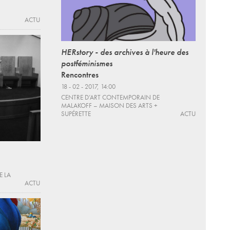
ACTU
HERstory - des archives à l'heure des
postféminismes
Rencontres
18 - 02 - 2017, 14:00
CENTRE D’ART CONTEMPORAIN DE
MALAKOFF – MAISON DES ARTS +
SUPÉRETTE
ACTU
E LA
ACTU