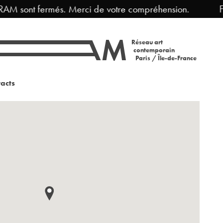
 sont fermés. Merci de votre compréhension.
Ferme
Réseau art
contemporain
Paris / Île-de-France
acts