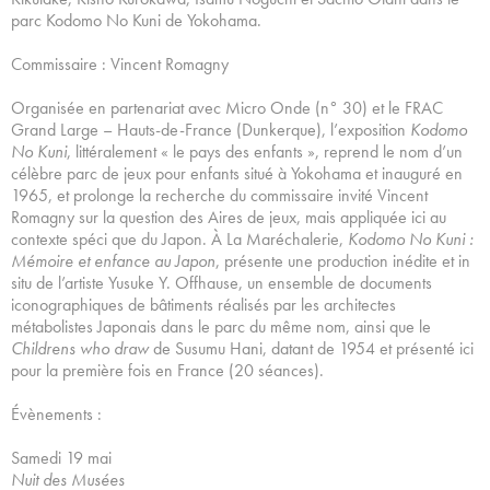
parc Kodomo No Kuni de Yokohama.
Commissaire : Vincent Romagny
Organisée en partenariat avec Micro Onde (n° 30) et le FRAC
Grand Large – Hauts-de-France (Dunkerque), l’exposition
Kodomo
No Kuni
, littéralement « le pays des enfants », reprend le nom d’un
célèbre parc de jeux pour enfants situé à Yokohama et inauguré en
1965, et prolonge la recherche du commissaire invité Vincent
Romagny sur la question des Aires de jeux, mais appliquée ici au
contexte spéci que du Japon. À La Maréchalerie,
Kodomo No Kuni :
Mémoire et enfance au Japon
, présente une production inédite et in
situ de l’artiste Yusuke Y. Offhause, un ensemble de documents
iconographiques de bâtiments réalisés par les architectes
métabolistes Japonais dans le parc du même nom, ainsi que le
Childrens who draw
de Susumu Hani, datant de 1954 et présenté ici
pour la première fois en France (20 séances).
Évènements :
Samedi 19 mai
Nuit des Musées