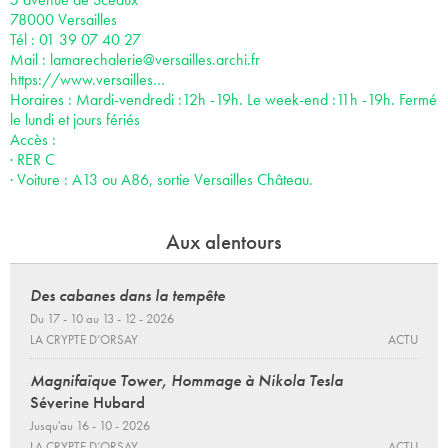
78000 Versailles
Tél : 01 39 07 40 27
Mail :
lamarechalerie@versailles.archi.fr
https://www.versailles…
Horaires : Mardi-vendredi :12h -19h. Le week-end :11h -19h. Fermé
le lundi et jours fériés
Accès :
· RER C
· Voiture : A13 ou A86, sortie Versailles Château.
Aux alentours
Des cabanes dans la tempête
Du 17 - 10 au 13 - 12 - 2026
LA CRYPTE D’ORSAY
ACTU
Magnifaïque Tower, Hommage à Nikola Tesla
Séverine Hubard
Jusqu'au 16 - 10 - 2026
LA CRYPTE D’ORSAY
ACTU