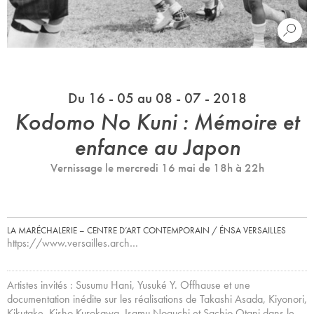
Du 16 - 05 au 08 - 07 - 2018
Kodomo No Kuni : Mémoire et
enfance au Japon
Vernissage le mercredi 16 mai de 18h à 22h
LA MARÉCHALERIE – CENTRE D’ART CONTEMPORAIN / ÉNSA VERSAILLES
https://www.versailles.arch…
Artistes invités : Susumu Hani, Yusuké Y. Offhause et une
documentation inédite sur les réalisations de Takashi Asada, Kiyonori,
Kikutake, Kisho Kurokawa, Isamu Noguchi et Sachio Otani dans le