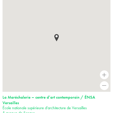
+
-
La Maréchalerie – centre d’art contemporain / ÉNSA
Versailles
École nationale supérieure d’architecture de Versailles
5 avenue de Sceaux