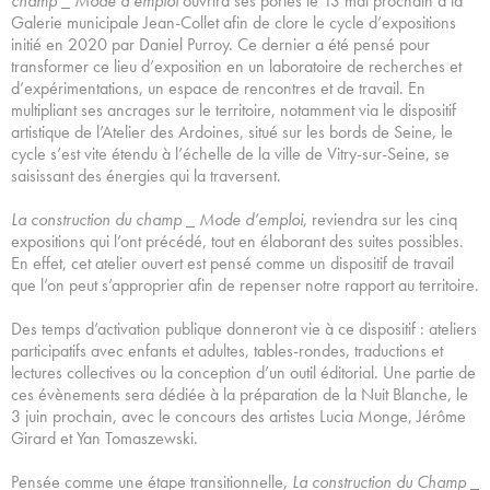
champ _ Mode d’emploi
ouvrira ses portes le 13 mai prochain à la
Galerie municipale Jean-Collet afin de clore le cycle d’expositions
initié en 2020 par Daniel Purroy. Ce dernier a été pensé pour
transformer ce lieu d’exposition en un laboratoire de recherches et
d’expérimentations, un espace de rencontres et de travail. En
multipliant ses ancrages sur le territoire, notamment via le dispositif
artistique de l’Atelier des Ardoines, situé sur les bords de Seine, le
cycle s’est vite étendu à l’échelle de la ville de Vitry-sur-Seine, se
saisissant des énergies qui la traversent.
La construction du champ _ Mode d’emploi
, reviendra sur les cinq
expositions qui l’ont précédé, tout en élaborant des suites possibles.
En effet, cet atelier ouvert est pensé comme un dispositif de travail
que l’on peut s’approprier afin de repenser notre rapport au territoire.
Des temps d’activation publique donneront vie à ce dispositif : ateliers
participatifs avec enfants et adultes, tables-rondes, traductions et
lectures collectives ou la conception d’un outil éditorial. Une partie de
ces évènements sera dédiée à la préparation de la Nuit Blanche, le
3 juin prochain, avec le concours des artistes Lucia Monge, Jérôme
Girard et Yan Tomaszewski.
Pensée comme une étape transitionnelle,
La construction du Champ _