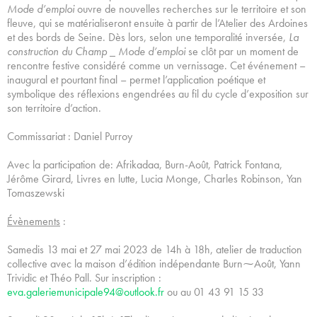
Mode d’emploi
ouvre de nouvelles recherches sur le territoire et son
fleuve, qui se matérialiseront ensuite à partir de l’Atelier des Ardoines
et des bords de Seine. Dès lors, selon une temporalité inversée,
La
construction du Champ _ Mode d’emploi
se clôt par un moment de
rencontre festive considéré comme un vernissage. Cet événement –
inaugural et pourtant final – permet l’application poétique et
symbolique des réflexions engendrées au fil du cycle d’exposition sur
son territoire d’action.
Commissariat : Daniel Purroy
Avec la participation de: Afrikadaa, Burn-Août, Patrick Fontana,
Jérôme Girard, Livres en lutte, Lucia Monge, Charles Robinson, Yan
Tomaszewski
Évènements
:
Samedis 13 mai et 27 mai 2023 de 14h à 18h, atelier de traduction
collective avec la maison d’édition indépendante Burn⁓Août, Yann
Trividic et Théo Pall. Sur inscription :
eva.galeriemunicipale94@outlook.fr
ou au 01 43 91 15 33