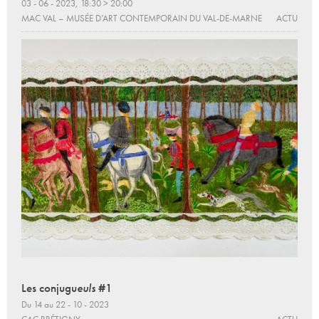
03 - 06 - 2023, 18:30 > 20:00
MAC VAL – MUSÉE D’ART CONTEMPORAIN DU VAL-DE-MARNE
ACTU
Les conjugu
euls
#1
Du 14 au 22 - 10 - 2023