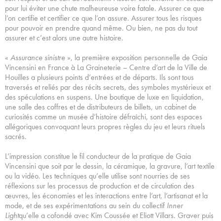
pour lui éviter une chute malheureuse voire fatale. Assurer ce que
l’on certifie et certifier ce que l’on assure. Assurer tous les risques
pour pouvoir en prendre quand même. Ou bien, ne pas du tout
assurer et c’est alors une autre histoire.
«
Assurance sinistre
», la première exposition personnelle de Gaia
Vincensini en France à La Graineterie – Centre d’art de la Ville de
Houilles a plusieurs points d’entrées et de départs. Ils sont tous
traversés et reliés par des récits secrets, des symboles mystérieux et
des spéculations en suspens. Une boutique de luxe en liquidation,
une salle des coffres et de distributeurs de billets, un cabinet de
curiosités comme un musée d’histoire défraîchi, sont des espaces
allégoriques convoquant leurs propres règles du jeu et leurs rituels
sacrés.
L’impression constitue le fil conducteur de la pratique de Gaia
Vincensini que soit par le dessin, la céramique, la gravure, l’art textile
ou la vidéo. Les techniques qu’elle utilise sont nourries de ses
réflexions sur les processus de production et de circulation des
œuvres, les économies et les interactions entre l’art, l’artisanat et la
mode, et de ses expérimentations au sein du collectif
Inner
Light
qu’elle a cofondé avec Kim Coussée et Eliott Villars. Graver puis