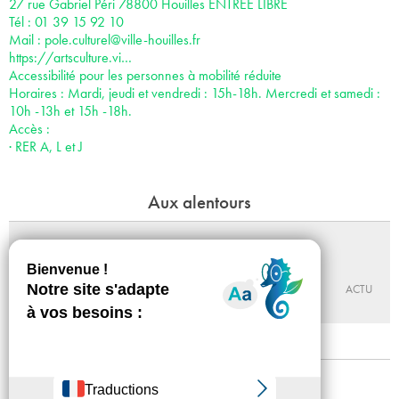
27 rue Gabriel Péri 78800 Houilles ENTRÉE LIBRE
Tél : 01 39 15 92 10
Mail :
pole.culturel@ville-houilles.fr
https://artsculture.vi…
Accessibilité pour les personnes à mobilité réduite
Horaires : Mardi, jeudi et vendredi : 15h-18h. Mercredi et samedi :
10h -13h et 15h -18h.
Accès :
· RER A, L et J
Aux alentours
802 701
Du 09 - 10 au 19 - 12 - 2026
LA TERRASSE ESPACE D’ART DE NANTERRE
ACTU
Mentions légales