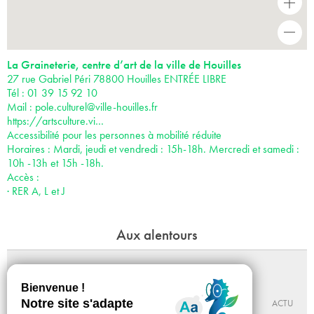
+
-
La Graineterie, centre d’art de la ville de Houilles
27 rue Gabriel Péri 78800 Houilles ENTRÉE LIBRE
Tél : 01 39 15 92 10
Mail :
pole.culturel@ville-houilles.fr
https://artsculture.vi…
Accessibilité pour les personnes à mobilité réduite
Horaires : Mardi, jeudi et vendredi : 15h-18h. Mercredi et samedi :
10h -13h et 15h -18h.
Accès :
· RER A, L et J
Aux alentours
802 701
Du 09 - 10 au 19 - 12 - 2026
LA TERRASSE ESPACE D’ART DE NANTERRE
ACTU