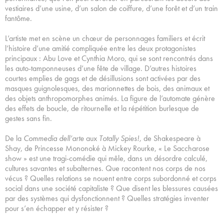
vestiaires d’une usine, d’un salon de coiffure, d’une forêt et d’un train
fantôme.
L’artiste met en scène un chœur de personnages familiers et écrit
l’histoire d’une amitié compliquée entre les deux protagonistes
principaux : Abu Love et Cynthia Moro, qui se sont rencontrés dans
les auto-tamponneuses d’une fête de village. D’autres histoires
courtes emplies de gags et de désillusions sont activées par des
masques guignolesques, des marionnettes de bois, des animaux et
des objets anthropomorphes animés. La figure de l’automate génère
des effets de boucle, de ritournelle et la répétition burlesque de
gestes sans fin.
De la
Commedia dell’arte
aux
Totally Spies!,
de Shakespeare à
Shay, de Princesse Mononoké à Mickey Rourke, « Le Saccharose
show » est une tragi-comédie qui mêle, dans un désordre calculé,
cultures savantes et subalternes. Que racontent nos corps de nos
vécus ? Quelles relations se nouent entre corps subordonné et corps
social dans une société capitaliste ? Que disent les blessures causées
par des systèmes qui dysfonctionnent ? Quelles stratégies inventer
pour s’en échapper et y résister ?