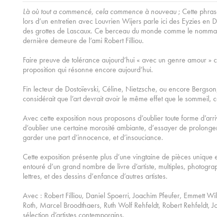
Là où tout a commencé, cela commence à nouveau
; Cette phras
lors d’un entretien avec Louvrien Wijers parle ici des Eyzies en
des grottes de Lascaux. Ce berceau du monde comme le nomma Ge
dernière demeure de l’ami Robert Filliou.
Faire preuve de tolérance aujourd’hui « avec un genre amour » co
proposition qui résonne encore aujourd’hui.
Fin lecteur de Dostoïevski, Céline, Nietzsche, ou encore Bergson, 
considérait que l’art devrait avoir le même effet que le sommeil,
Avec cette exposition nous proposons d’oublier toute forme d’arri
d’oublier une certaine morosité ambiante, d’essayer de prolonge
garder une part d’innocence, et d’insouciance.
Cette exposition présente plus d’une vingtaine de pièces unique et
entouré d’un grand nombre de livre d’artiste, multiples, photograp
lettres, et des dessins d’enfance d’autres artistes.
Avec : Robert Filliou, Daniel Spoerri, Joachim Pfeufer, Emmett Wi
Roth, Marcel Broodthaers, Ruth Wolf Rehfeldt, Robert Rehfeldt, J
sélection d’artistes contemporains.