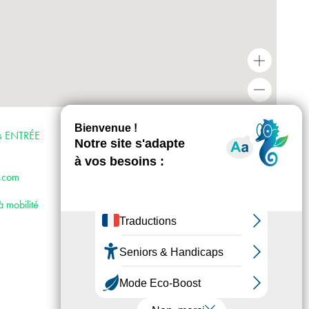
+
-
Horaires : du jeudi au samedi de 14h à 18h
et sur rendez-vous
is ENTRÉE
Accès :
· Métro 4,6,12 et 13
· Bus 91, 95, 96
.com
à mobilité