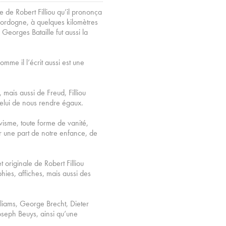
e de Robert Filliou qu’il prononça
 Dordogne, à quelques kilomètres
orges Bataille fut aussi la
mme il l’écrit aussi est une
mais aussi de Freud, Filliou
 celui de nous rendre égaux.
visme, toute forme de vanité,
r une part de notre enfance, de
 originale de Robert Filliou
hies, affiches, mais aussi des
lliams, George Brecht, Dieter
oseph Beuys, ainsi qu’une