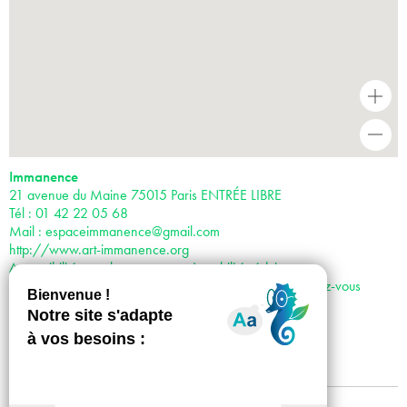
+
-
Immanence
21 avenue du Maine 75015 Paris ENTRÉE LIBRE
Tél : 01 42 22 05 68
Mail :
espaceimmanence@gmail.com
http://www.art-immanence.org
Accessibilité pour les personnes à mobilité réduite
Horaires : du jeudi au samedi de 14h à 18h et sur rendez-vous
Accès :
· Métro 4,6,12 et 13
· Bus 91, 95, 96