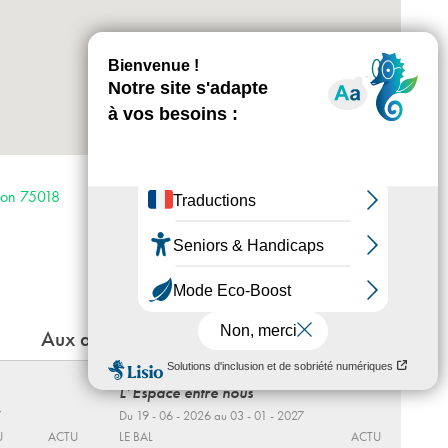
+
-
Horaires : 12h-19h du mercredi au dimanche
Fermé les lundis, mardis et les jours fériés
Léon 75018
Accès :
· Métro 4 et 12
· RER B, D et E
Aux alentours
L’Espace entre nous
7
Du 19 - 06 - 2026 au 03 - 01 - 2027
U
ACTU
LE BAL
ACTU