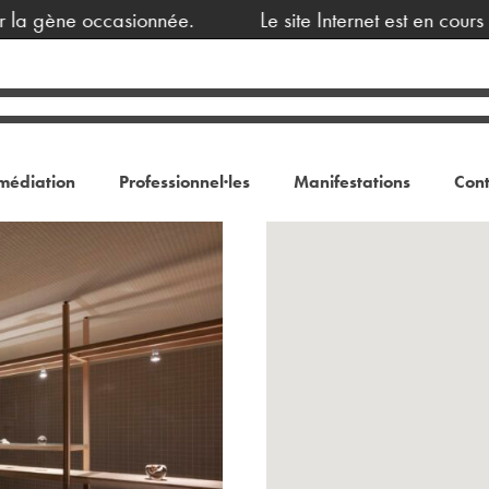
a gène occasionnée.
Le site Internet est en cours d
médiation
Professionnel·les
Manifestations
Cont