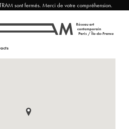
RAM sont fermés. Merci de votre compréhension.
Fe
Réseau art
contemporain
Paris / Île-de-France
acts