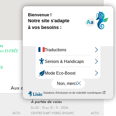
+
-
Horaires : Variables selon les évènements, se
rs
reporter au site.
iers ENTRÉE
Accès :
· Métro 7
· Bus 170, 150, 152, 249
rg
· Vélib’ stations 35003, 33005
Aux alentours
À portée de voies
Du 02 - 10 au 15 - 11 - 2026
ACTU
CENTRE D’ART YGREC-ENSAPC
ACTU