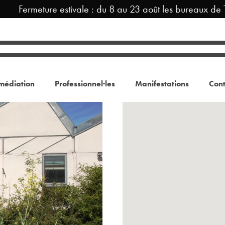
Fermeture estivale : du 8 au 23 août les bureaux de T
médiation
Professionnel·les
Manifestations
Cont