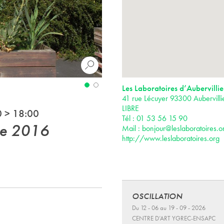
Les Laboratoires d’Aubervillie
41 rue Lécuyer 93300 Aubervill
LIBRE
0 > 18:00
Tél : 01 53 56 15 90
ne 2016
Mail :
bonjour@leslaboratoires.o
http://www.leslaboratoires.org
s
OSCILLATION
Du 12 - 06 au 19 - 09 - 2026
CENTRE D’ART YGREC-ENSAPC