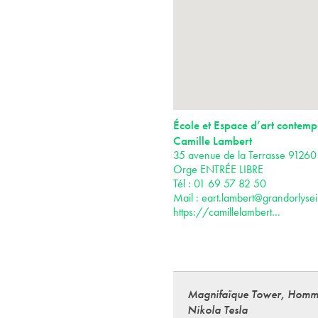
École et Espace d’art contemp
Camille Lambert
35 avenue de la Terrasse 91260 
Orge ENTRÉE LIBRE
Tél : 01 69 57 82 50
Mail :
eart.lambert@grandorlysei
https://camillelambert…
Magnifaïque Tower, Homm
Nikola Tesla