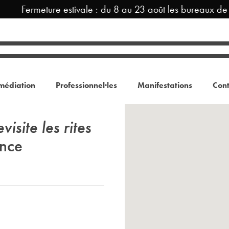
Fermeture estivale : du 8 au 23 août les bureaux de
médiation
Professionnel·les
Manifestations
Cont
site les rites
ence