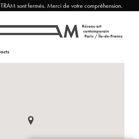
 TRAM sont fermés. Merci de votre compréhension.
Réseau art
contemporain
Paris / Île-de-France
acts