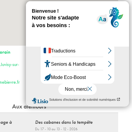
+
-
Horaires : du mardi au samedi de 14h à 18h
orain
Accès :
· RER C et D
Juvisy-sur-
· Bus 385
· Voiture : autoroute A6 direction Orly puis
direction Évry par la N7
nebievre.fr
Aux alentours
age à
Des cabanes dans la tempête
Du 17 - 10 au 13 - 12 - 2026