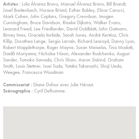
Artistes
: Lola Álvarez Bravo, Manuel Álvarez Bravo, Bill Brandt,
Josef Breitenbach, Horace Bristol, Esther Bubley, Elinor Carucci,
Mark Cohen, John Coplans, Gregory Crewdson, Imogen
Cunningham, Bruce Davidson, Rineke Dijkstra, Walker Evans,
Leonard Freed, Lee Friedlander, David Goldblatt, John Gutmann,
Birney Imes, Graciela Iturbide, Sarah Jones, André Kertész, Chris
Killip, Dorothea Lange, Sergio Larraín, Richard Learoyd, Danny Lyon,
Robert Mapplethorpe, Roger Mayne, Susan Meiselas, Tina Modotti,
Daidō Moriyama, Nicholas Nixon, Alexander Rodchenko, August
Sander, Tomoko Sawada, Chris Shaw, Aaron Siskind, Graham
Smith, Louis Stettner, Issei Suda, Yutaka Takanashi, Shoji Ueda,
Weegee, Francesca Woodman
Commissariat :
Diane Dufour avec Julie Héraut.
Scénographie
: Cyril Delhomme.