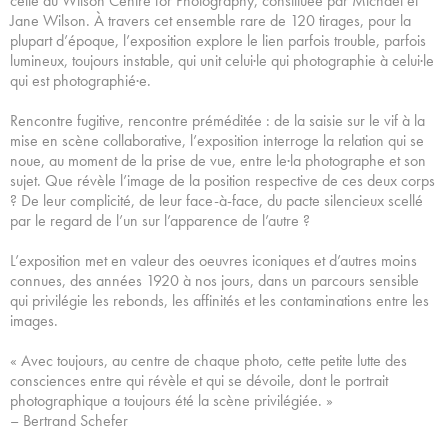
celle du Wilson Centre for Photography, constituée par Michael et
Jane Wilson. À travers cet ensemble rare de 120 tirages, pour la
plupart d’époque, l’exposition explore le lien parfois trouble, parfois
lumineux, toujours instable, qui unit celui·le qui photographie à celui·le
qui est photographié·e.
Rencontre fugitive, rencontre préméditée : de la saisie sur le vif à la
mise en scène collaborative, l’exposition interroge la relation qui se
noue, au moment de la prise de vue, entre le·la photographe et son
sujet. Que révèle l’image de la position respective de ces deux corps
? De leur complicité, de leur face-à-face, du pacte silencieux scellé
par le regard de l’un sur l’apparence de l’autre ?
L’exposition met en valeur des oeuvres iconiques et d’autres moins
connues, des années 1920 à nos jours, dans un parcours sensible
qui privilégie les rebonds, les affinités et les contaminations entre les
images.
« Avec toujours, au centre de chaque photo, cette petite lutte des
consciences entre qui révèle et qui se dévoile, dont le portrait
photographique a toujours été la scène privilégiée. »
– Bertrand Schefer