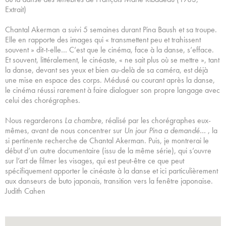
Extrait)
Chantal Akerman a suivi 5 semaines durant Pina Baush et sa troupe.
Elle en rapporte des images qui « transmettent peu et trahissent
souvent » dit-t-elle… C’est que le cinéma, face à la danse, s’efface.
Et souvent, littéralement, le cinéaste, « ne sait plus où se mettre », tant
la danse, devant ses yeux et bien au-delà de sa caméra, est déjà
une mise en espace des corps. Médusé ou courant après la danse,
le cinéma réussi rarement à faire dialoguer son propre langage avec
celui des chorégraphes.
Nous regarderons
La chambre
, réalisé par les chorégraphes eux-
mêmes, avant de nous concentrer sur
Un jour Pina a demandé…
, la
si pertinente recherche de Chantal Akerman. Puis, je montrerai le
début d’un autre documentaire (issu de la même série), qui s’ouvre
sur l’art de filmer les visages, qui est peut-être ce que peut
spécifiquement apporter le cinéaste à la danse et ici particulièrement
aux danseurs de buto japonais, transition vers la fenêtre japonaise.
Judith Cahen