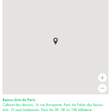
+
-
Beaux-Arts de Paris
Cabinet des dessins, 14 rue Bonaparte, Paris 6e Palais des Beaux-
Arts, 13 quai Malaquais, Paris 6e 2€, 5€ ou 10€ billetterie