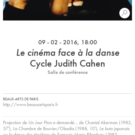
09 - 02 - 2016, 18:00
Le cinéma face à la danse
Cycle Judith Cahen
Salle de conférence
BEAUX-ARTS DE PARIS
http://www.beauxartsparis.fr
Projection de
Un Jour Pina a demandé…
de Chantal Akerman (1983,
57′),
La Chambre
de Bouvier/Obadia (1988, 10′),
Le buto japonais
ou la danse des ténèbres
de François Marie Ribadeau (1983,