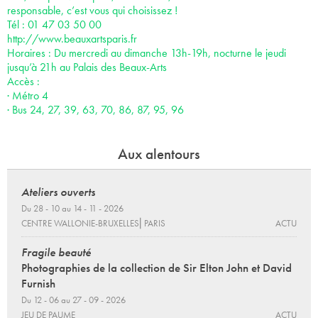
responsable, c’est vous qui choisissez !
Tél : 01 47 03 50 00
http://www.beauxartsparis.fr
Horaires : Du mercredi au dimanche 13h-19h, nocturne le jeudi
jusqu’à 21h au Palais des Beaux-Arts
Accès :
· Métro 4
· Bus 24, 27, 39, 63, 70, 86, 87, 95, 96
Aux alentours
Ateliers ouverts
Du 28 - 10 au 14 - 11 - 2026
CENTRE WALLONIE-BRUXELLES⎜PARIS
ACTU
Fragile beauté
Photographies de la collection de Sir Elton John et David
Furnish
Du 12 - 06 au 27 - 09 - 2026
JEU DE PAUME
ACTU