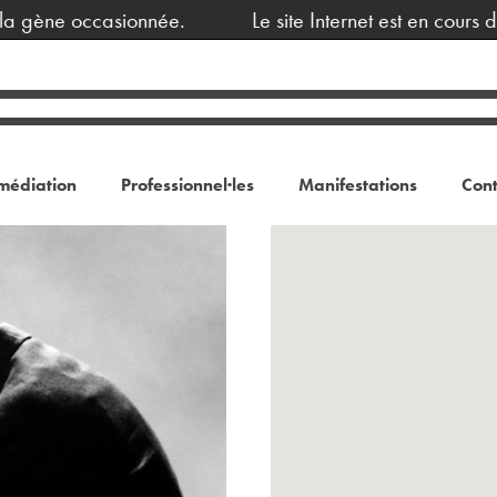
 gène occasionnée.
Le site Internet est en cours de
médiation
Professionnel·les
Manifestations
Cont