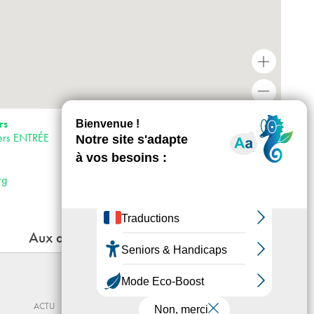
+
-
Horaires : Variables selon les évènements, se
rs
reporter au site.
iers ENTRÉE
Accès :
· Métro 7
· Bus 170, 150, 152, 249
rg
· Vélib’ stations 35003, 33005
Aux alentours
OSCILLATION
Du 12 - 06 au 19 - 09 - 2026
ACTU
CENTRE D’ART YGREC-ENSAPC
ACTU