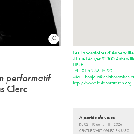
Les Laboratoires d’Aubervillie
41 rue Lécuyer 93300 Aubervill
LIBRE
Tél : 01 53 56 15 90
lm performatif
Mail :
bonjour@leslaboratoires.o
http://www.leslaboratoires.org
s Clerc
À portée de voies
Du 02 - 10 au 15 - 11 - 2026
CENTRE D’ART YGREC-ENSAPC