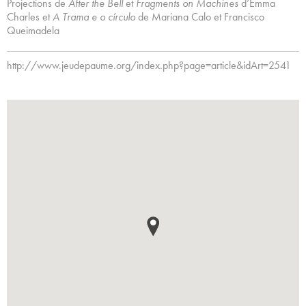
Projections de
After the Bell
et
Fragments on Machines
d’Emma
Charles et
A Trama e o círculo
de Mariana Calo et Francisco
Queimadela
http://www.jeudepaume.org/index.php?page=article&idArt=2541