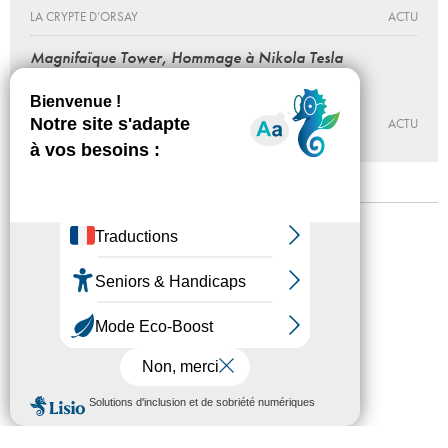
LA CRYPTE D’ORSAY
ACTU
Magnifaïque Tower, Hommage à Nikola Tesla
Séverine Hubard
Jusqu'au 16 - 10 - 2026
LA CRYPTE D’ORSAY
ACTU
Mentions légales
Confidentialité
Accessibilité
Plan du site
Crédits
Presse