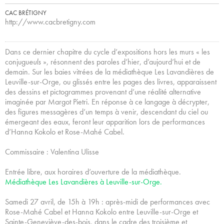
CAC BRÉTIGNY
http://www.cacbretigny.com
Dans ce dernier chapitre du cycle d’expositions hors les murs « les
conjugu
euls
», résonnent des paroles d’hier, d’aujourd’hui et de
demain. Sur les baies vitrées de la médiathèque Les Lavandières de
Leuville-sur-Orge, ou glissés entre les pages des livres, apparaissent
des dessins et pictogrammes provenant d’une réalité alternative
imaginée par Margot Pietri. En réponse à ce langage à décrypter,
des figures messagères d’un temps à venir, descendant du ciel ou
émergeant des eaux, feront leur apparition lors de performances
d’Hanna Kokolo et Rose-Mahé Cabel.
Commissaire : Valentina Ulisse
Entrée libre, aux horaires d’ouverture de la médiathèque.
Médiathèque Les Lavandières à Leuville-sur-Orge.
Samedi 27 avril, de 15h à 19h : après-midi de performances avec
Rose-Mahé Cabel et Hanna Kokolo entre Leuville-sur-Orge et
Sainte-Geneviève-des-bois, dans le cadre des troisième et