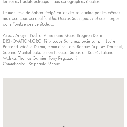
territoires fractals échappant aux cartographies établies.
Le manifeste de Saison rédigé en janvier se termine par les mêmes
mots que ceux qui qualifient
les Heures Sauvages : nef des marges
dans l’ombre des certitudes…
Avec : Angyvir Padilla, Annemarie Maes, Brognon Rollin,
DISNOVATION.ORG, Félix Luque Sanchez, Lucie Lanzini, Lucile
Bertrand, Maëlle Dufour, mountaincutters, Renaud Auguste-Dormeuil,
Sabrina Montiel-Soto, Simon Nicaise, Sébastien Reuzé, Tatiana
Wolska, Thomas Garnier, Tony Regazzoni.
Commissaire : Stéphanie Pécourt