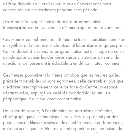
déjà se déploie en Hors-Les-Murs et en Cyberespace sera
concentrée sur ces territoires pendant cette période.
Les Heures Sauvages
sont la dernière programmation
transdisciplinaire
in-situ
avant le désamarrage de notre vaisseau.
Ces Heures cacophoniques – 8 jours au total – constituent une sorte
de synthèse, de climax des chantiers et laboratoires engagés par le
Centre depuis 3 saisons. La programmation est à l’image de celles
développées depuis les dernières saisons, saturées de sens, de
directions, délibérément irréductible à un dénominateur commun.
Ces heures poursuivent la même ambition que les heures qui les
précèdent depuis les saisons égrainées, celle de troubler plus que
d’éclairer prescriptivement, celle de faire du Centre un espace
désanctuarisé, expurgé de velléités mandariniques, un lieu
périphérique, d’aucune vocation normative.
De la sonde sonore, à l’exploration de narrations théâtrales,
chorégraphiques et sémantiques nouvelles, en passant par des
projections de films d’artistes et des conférences et performances,
notre vœu est que ces Heures soient arpentées comme autant de