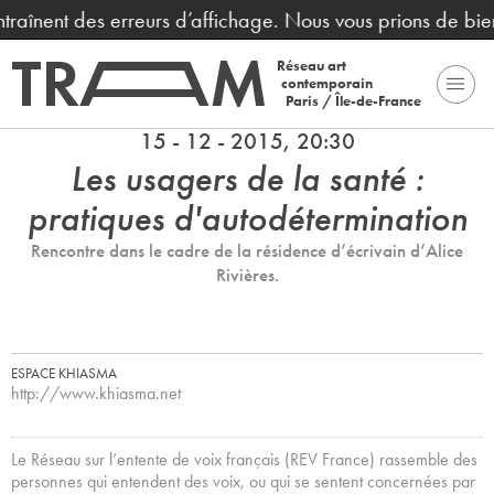
ntraînent des erreurs d’affichage. Nous vous prions de bie
Réseau art
contemporain
Paris / Île-de-France
15 - 12 - 2015, 20:30
Les usagers de la santé :
pratiques d'autodétermination
Rencontre dans le cadre de la résidence d’écrivain d’Alice
Rivières.
ESPACE KHIASMA
http://www.khiasma.net
Le Réseau sur l’entente de voix français (REV France) rassemble des
personnes qui entendent des voix, ou qui se sentent concernées par