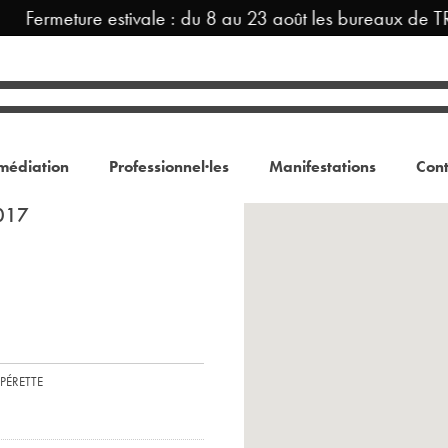
Fermeture estivale : du 8 au 23 août les bureaux de TR
médiation
Professionnel·les
Manifestations
Cont
2017
PÉRETTE