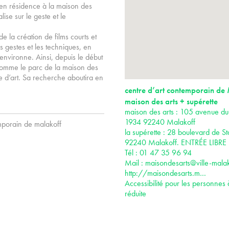
a en résidence à la maison des
ise sur le geste et le
e la création de films courts et
es gestes et les techniques, en
environne. Ainsi, depuis le début
, comme le parc de la maison des
ntre d’art. Sa recherche aboutira en
centre d’art contemporain de
maison des arts + supérette
maison des arts : 105 avenue du
1934 92240 Malakoff
emporain de malakoff
la supérette : 28 boulevard de St
92240 Malakoff. ENTRÉE LIBRE
Tél : 01 47 35 96 94
Mail :
maisondesarts@ville-malak
http://maisondesarts.m…
Accessibilité pour les personnes 
réduite