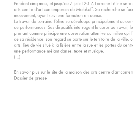
Pendant cinq mois, et jusqu’au 7 juillet 2017, Lorraine Féline ser
arts centre d’art contemporain de Malakoff. Sa recherche se focal
mouvement, ayant suivi une formation en danse.
Le travail de Lorraine Féline se développe principalement autour d
de performances. Ses dispositifs interrogent le corps au travail, l
prenant comme principe une observation attentive au milieu qui l’
de sa résidence, son regard se porte sur le territoire de la ville
arts, lieu de vie situé à la lisière entre la rue et les portes du ce
une performance mêlant danse, texte et musique.
(…)
En savoir plus sur le site de la maison des arts centre d'art cont
Dossier de presse