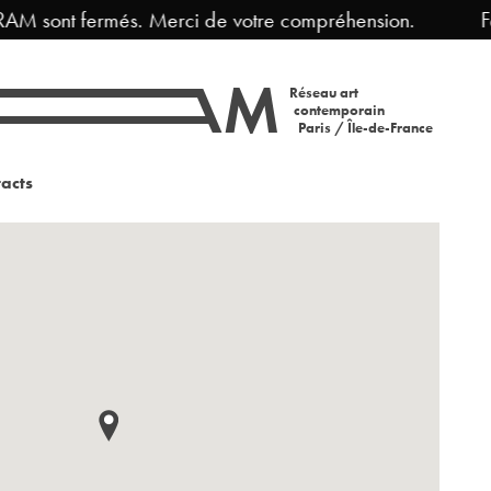
AM sont fermés. Merci de votre compréhension.
Fer
Réseau art
contemporain
Paris / Île-de-France
acts