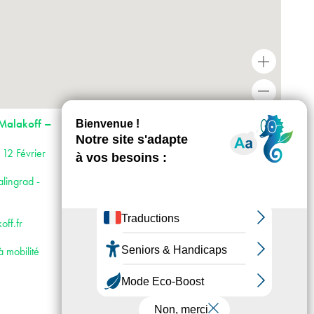
+
-
Horaires : · site maison des arts entrée libre
 Malakoff –
mercredi au vendredi : 12h00 à 18h00
samedi et dimanche : 14h00 à 18h00. lundis
 12 Février
et mardis sur rendez-vous.
· site la supérette mercredi : 14h00 à 18h00
alingrad -
et sur rendez-vous.
fermeture les jours fériés
Accès :
off.fr
· Métro 4 et 13
· Bus 194, 388, N66
à mobilité
· Vélib’ Station n°22404, avenue Pierre
Brossolette
· Voiture : Porte de Châtillon, puis avenue
Pierre Brossolette