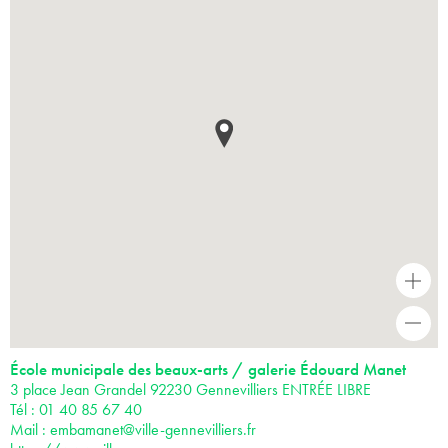
+
-
École municipale des beaux-arts / galerie Édouard Manet
3 place Jean Grandel 92230 Gennevilliers ENTRÉE LIBRE
Tél : 01 40 85 67 40
Mail :
embamanet@ville-gennevilliers.fr