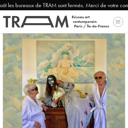
oût les bureaux de TRAM sont fermés. Merci de votre com
Réseau art
contemporain
Paris / Île-de-France