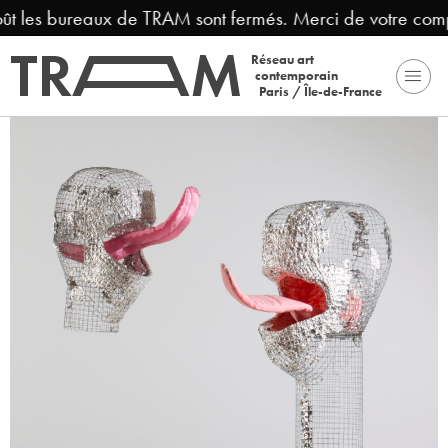
oût les bureaux de TRAM sont fermés. Merci de votre comp
Réseau art
contemporain
Paris / Île-de-France