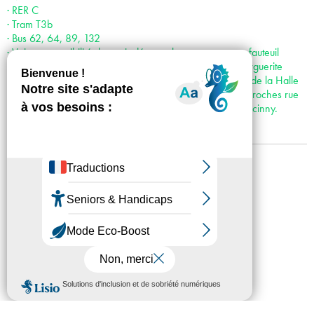
· RER C
· Tram T3b
· Bus 62, 64, 89, 132
· Voiture : possibilité de venir déposer les personnes en fauteuil
roulant juste devant le centre d’art : accès par la rue Marguerite
Duras, puis par l’Esplanade Pierre Vidal Naquet, le long de la Halle
aux farines. Places de stationnement réservées les plus proches rue
Françoise Dolto ; puis rue Hélène Brion et Rue René Goscinny.
Mentions légales
Confidentialité
Accessibilité
Plan du site
Crédits
Presse