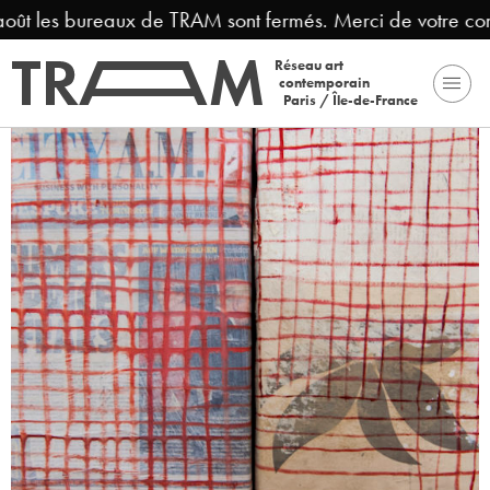
août les bureaux de TRAM sont fermés. Merci de votre co
Réseau art
contemporain
Paris / Île-de-France