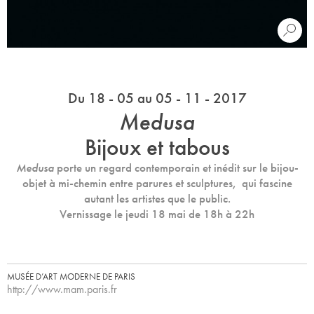
Du 18 - 05 au 05 - 11 - 2017
Medusa
Bijoux et tabous
Medusa
porte un regard contemporain et inédit sur le bijou-
objet à mi-chemin entre parures et sculptures, qui fascine
autant les artistes que le public.
Vernissage le jeudi 18 mai de 18h à 22h
MUSÉE D’ART MODERNE DE PARIS
http://www.mam.paris.fr