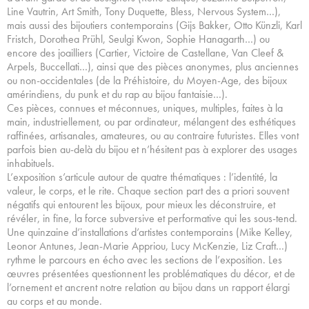
Line Vautrin, Art Smith, Tony Duquette, Bless, Nervous System…),
mais aussi des bijoutiers contemporains (Gijs Bakker, Otto Künzli, Karl
Fristch, Dorothea Prühl, Seulgi Kwon, Sophie Hanagarth…) ou
encore des joailliers (Cartier, Victoire de Castellane, Van Cleef &
Arpels, Buccellati…), ainsi que des pièces anonymes, plus anciennes
ou non-occidentales (de la Préhistoire, du Moyen-Age, des bijoux
amérindiens, du punk et du rap au bijou fantaisie…).
Ces pièces, connues et méconnues, uniques, multiples, faites à la
main, industriellement, ou par ordinateur, mélangent des esthétiques
raffinées, artisanales, amateures, ou au contraire futuristes. Elles vont
parfois bien au-delà du bijou et n’hésitent pas à explorer des usages
inhabituels.
L’exposition s’articule autour de quatre thématiques : l’identité, la
valeur, le corps, et le rite. Chaque section part des a priori souvent
négatifs qui entourent les bijoux, pour mieux les déconstruire, et
révéler, in fine, la force subversive et performative qui les sous-tend.
Une quinzaine d’installations d’artistes contemporains (Mike Kelley,
Leonor Antunes, Jean-Marie Appriou, Lucy McKenzie, Liz Craft…)
rythme le parcours en écho avec les sections de l’exposition. Les
œuvres présentées questionnent les problématiques du décor, et de
l’ornement et ancrent notre relation au bijou dans un rapport élargi
au corps et au monde.