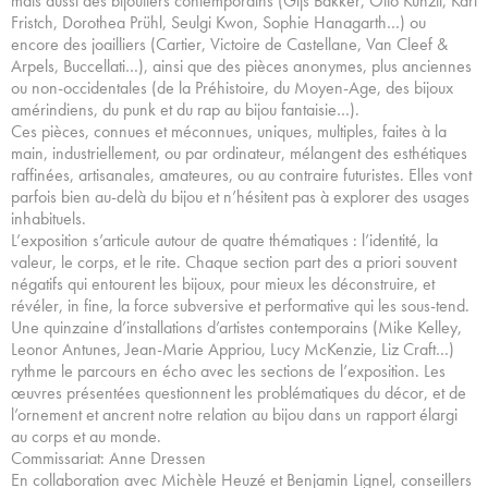
mais aussi des bijoutiers contemporains (Gijs Bakker, Otto Künzli, Karl
Fristch, Dorothea Prühl, Seulgi Kwon, Sophie Hanagarth…) ou
encore des joailliers (Cartier, Victoire de Castellane, Van Cleef &
Arpels, Buccellati…), ainsi que des pièces anonymes, plus anciennes
ou non-occidentales (de la Préhistoire, du Moyen-Age, des bijoux
amérindiens, du punk et du rap au bijou fantaisie…).
Ces pièces, connues et méconnues, uniques, multiples, faites à la
main, industriellement, ou par ordinateur, mélangent des esthétiques
raffinées, artisanales, amateures, ou au contraire futuristes. Elles vont
parfois bien au-delà du bijou et n’hésitent pas à explorer des usages
inhabituels.
L’exposition s’articule autour de quatre thématiques : l’identité, la
valeur, le corps, et le rite. Chaque section part des a priori souvent
négatifs qui entourent les bijoux, pour mieux les déconstruire, et
révéler, in fine, la force subversive et performative qui les sous-tend.
Une quinzaine d’installations d’artistes contemporains (Mike Kelley,
Leonor Antunes, Jean-Marie Appriou, Lucy McKenzie, Liz Craft…)
rythme le parcours en écho avec les sections de l’exposition. Les
œuvres présentées questionnent les problématiques du décor, et de
l’ornement et ancrent notre relation au bijou dans un rapport élargi
au corps et au monde.
Commissariat: Anne Dressen
En collaboration avec Michèle Heuzé et Benjamin Lignel, conseillers