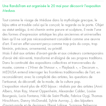
Une RandoTram est organisée le 20 mai pour découvrir l’exposition
Medusa
.
Tout comme le visage de Méduse dans la mythologie grecque, le
bijou attire et trouble celui qui le conçoit, le regarde ou le porte. Objet
au statut ambigu, à mi-chemin entre parure et sculpture, il reste l’une
des formes d’expression artistique les plus anciennes et universelles
bien qu’il ne soit pas nécessairement considéré comme une œuvre
d’art. Il est en effet souvent perçu comme trop près du corps, trop
féminin, précieux, ornemental, ou primitif.
Mais il doit aux artistes d’avant-garde et aux créateurs contemporains
d’avoir été réinventé, transformé et éloigné de ses propres traditions.
Dans la continuité des expositions collectives et transversales du
musée, comme « L’Hiver de l’Amour », « Playback », « Decorum »,
MEDUSA entend interroger les frontières traditionnelles de l’art, en
reconsidérant, avec la complicité des artistes, les questions de
l’artisanat, du décoratif, de la mode, de la culture pop.
L’exposition réunit plus de 400 bijoux : réalisés par des artistes (Anni
Albers, Man Ray, Meret Oppenheim, Alexander Calder, Louise
Bourgeois, Lucio Fontana, Niki de Saint Phalle, Fabrice Gygi, Thomas
Hirschhorn, Danny McDonald, Sylvie Auvray…), des bijoutiers
d’avant-garde et de designers (René Lalique, Suzanne Belperron,