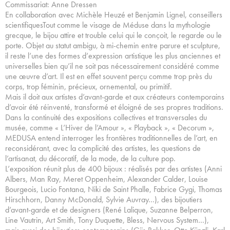
Commissariat: Anne Dressen
En collaboration avec Michèle Heuzé et Benjamin Lignel, conseillers
scientifiquesTout comme le visage de Méduse dans la mythologie
grecque, le bijou attire et trouble celui qui le conçoit, le regarde ou le
porte. Objet au statut ambigu, à mi-chemin entre parure et sculpture,
il reste l’une des formes d’expression artistique les plus anciennes et
universelles bien qu’il ne soit pas nécessairement considéré comme
une œuvre d’art. Il est en effet souvent perçu comme trop près du
corps, trop féminin, précieux, ornemental, ou primitif.
Mais il doit aux artistes d’avant-garde et aux créateurs contemporains
d’avoir été réinventé, transformé et éloigné de ses propres traditions.
Dans la continuité des expositions collectives et transversales du
musée, comme « L’Hiver de l’Amour », « Playback », « Decorum »,
MEDUSA entend interroger les frontières traditionnelles de l’art, en
reconsidérant, avec la complicité des artistes, les questions de
l’artisanat, du décoratif, de la mode, de la culture pop.
L’exposition réunit plus de 400 bijoux : réalisés par des artistes (Anni
Albers, Man Ray, Meret Oppenheim, Alexander Calder, Louise
Bourgeois, Lucio Fontana, Niki de Saint Phalle, Fabrice Gygi, Thomas
Hirschhorn, Danny McDonald, Sylvie Auvray…), des bijoutiers
d’avant-garde et de designers (René Lalique, Suzanne Belperron,
Line Vautrin, Art Smith, Tony Duquette, Bless, Nervous System…),