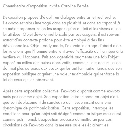
Commissaire d’exposition invitée Caroline Perrée
L’exposition propose d’établir un dialogue entre art et recherche.
L’ex-voto est alors interrogé dans sa plasticité et dans sa capacité à
se métamorphoser selon les usages qu’on en fait et les visées qu’on
lui attribue. Objet dévotionnel bricolé par ses usagers, il est souvent
extrait d’un contexte profane pour être employé à des fins
dévotionnelles. Objet ready-made, l’ex-voto interroge d’abord alors
les relations que l’homme entretient avec l’efficacité qu’il attribue à la
matière qu’il façonne. Puis son agentivité augmente une fois l’objet
exposé au milieu des autres dons votifs, comme si leur accumulation
donnait plus de poids aux vœux qui les ont fait naître, tandis que son
exposition publique acquiert une valeur testimoniale qui renforce la
foi de ceux qui les observent.
Après cette exposition collective, l’ex-voto disparaît comme ex-voto
mais pas comme objet. Son exposition le transforme en objet d’art,
que son déplacement du sanctuaire au musée inscrit dans une
dynamique de patrimonialisation. Cette exposition, interroge les
conditions pour qu’un objet soit désigné comme artistique mais aussi
comme patrimonial. L’exposition propose de mettre au jour ces
circulations de l’ex-voto dans la mesure où elles éclairent les