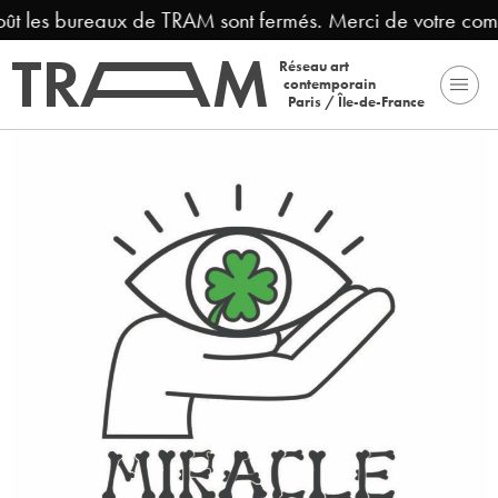
oût les bureaux de TRAM sont fermés. Merci de votre com
Réseau art
contemporain
Paris / Île-de-France