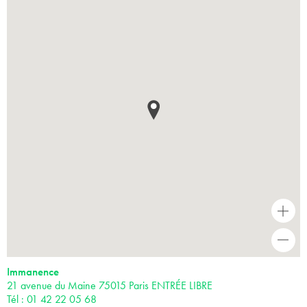
+
-
Immanence
21 avenue du Maine 75015 Paris ENTRÉE LIBRE
Tél : 01 42 22 05 68