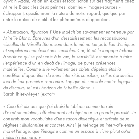
Sylvain Azam, vision en excès et focalisation sur des fragments chez
Mireille Blanc ; les deux peintres, dont les « images-sources »
échappent, questionnent la nature de notre regard, quelque part
entre la notion de motif et les phénomènes d’apparition.
« Abstraction, figuration ? Une indécision savamment entretenue par
Mireille Blanc. Épreuves d’un dessaisissement, les reconstitutions
visuelles de Mireille Blanc sont dans le même temps le lieu d’uniques
et singulières manifestations sensibles. Car, là où le langage échoue
à saisir ce qui se présente à la vue, la sensibilité est amenée à faire
l’expérience d’un en deçà de l’image, de pures présences
matérielles. Comme si le voilement des objets dépeints était la
condition d’apparition de leurs intensités sensibles, celles éprouvées
lors de leur première rencontre. Logique du sensible contre logique
du discours, tel est l’horizon de Mireille Blanc. »
Sarah Ihler-Meyer (extrait)
« Cela fait dix ans que j’ai choisi le tableau comme terrain
d’expérimentation, affectionnant cet objet pour sa grande porosité. Je
construis mon vocabulaire d’une façon dialectique et articule deux
régimes : illusionniste et concret. Ainsi, je ménage un intervalle entre
moi et l’image, que j’imagine comme un espace à vivre plutôt qu’un
hiatus à résoudre. »