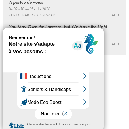
À portée de voies
Du 02 - 10 au 15 - 11 - 2026
CENTRE D’ART YGREC-ENSAPC
ACTU
You May Own the Lanterns, but We Have the Light
Du 10 - 09 au 12 - 12 - 2026
LA GALERIE, CENTRE D’ART CONTEMPORAIN DE NOISY-LE-
SEC
ACTU
Mentions légales
Confidentialité
Accessibilité
Plan du site
Crédits
Presse