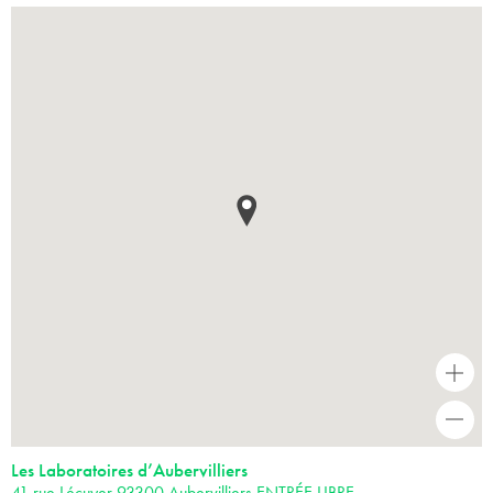
+
-
Les Laboratoires d’Aubervilliers
41 rue Lécuyer 93300 Aubervilliers ENTRÉE LIBRE