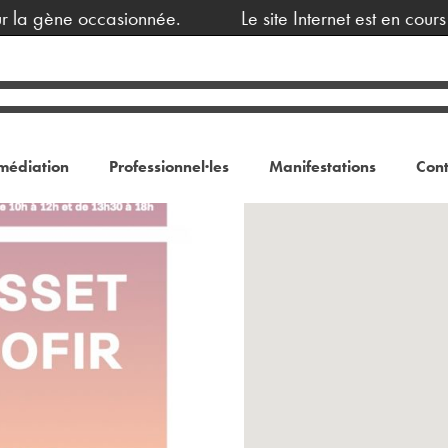
la gène occasionnée.
Le site Internet est en cours 
médiation
Professionnel·les
Manifestations
Cont