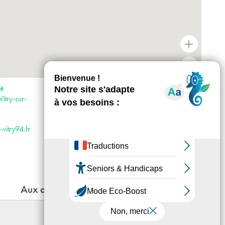
+
-
Horaires : Mardi, jeudi, vendredi, samedi et
t
dimanche de 13h30 à 18h Mercredi de 10h
try-sur-
à 12h et de 13h30 à 18h
Accès :
· Métro 7 et 8
vitry94.fr
· RER C
· Tram 9
· Bus 180
Aux alentours
Le genre idéal