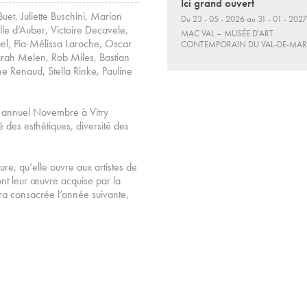
Ici grand ouvert
uet, Juliette Buschini, Marion
Du 23 - 05 - 2026 au 31 - 01 - 2027
e d’Auber, Victoire Decavele,
MAC VAL – MUSÉE D’ART
uel, Pia-Mélissa Laroche, Oscar
CONTEMPORAIN DU VAL-DE-MA
rah Melen, Rob Miles, Bastian
 Renaud, Stella Rinke, Pauline
rix annuel Novembre à Vitry
 des esthétiques, diversité des
ure, qu’elle ouvre aux artistes de
ont leur œuvre acquise par la
ra consacrée l’année suivante,