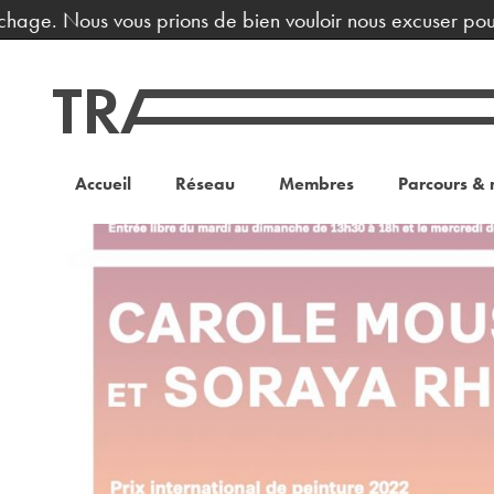
chage. Nous vous prions de bien vouloir nous excuser pour 
Accueil
Réseau
Membres
Parcours & 