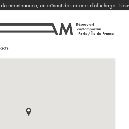
de maintenance, entraînent des erreurs d’affichage. Nous 
Réseau art
contemporain
Paris / Île-de-France
acts