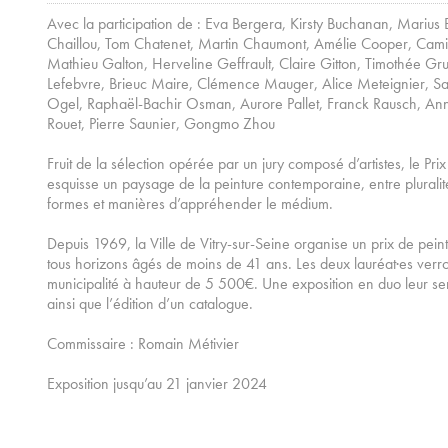
Avec la participation de : Eva Bergera, Kirsty Buchanan, Marius B
Chaillou, Tom Chatenet, Martin Chaumont, Amélie Cooper, Camill
Mathieu Galton, Herveline Geffrault, Claire Gitton, Timothée Gr
Lefebvre, Brieuc Maire, Clémence Mauger, Alice Meteignier, Sa
Ogel, Raphaël-Bachir Osman, Aurore Pallet, Franck Rausch, Anne
Rouet, Pierre Saunier, Gongmo Zhou
Fruit de la sélection opérée par un jury composé d’artistes, le P
esquisse un paysage de la peinture contemporaine, entre pluralité
formes et manières d’appréhender le médium.
Depuis 1969, la Ville de Vitry-sur-Seine organise un prix de peint
tous horizons âgés de moins de 41 ans. Les deux lauréat·es verr
municipalité à hauteur de 5 500€. Une exposition en duo leur se
ainsi que l’édition d’un catalogue.
Commissaire : Romain Métivier
Exposition jusqu’au 21 janvier 2024