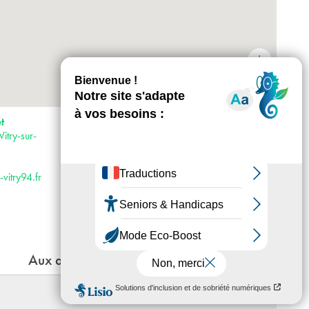
+
-
Horaires : Mardi, jeudi, vendredi, samedi et
t
dimanche de 13h30 à 18h Mercredi de 10h
try-sur-
à 12h et de 13h30 à 18h
Accès :
· Métro 7 et 8
vitry94.fr
· RER C
· Tram 9
· Bus 180
Aux alentours
Le genre idéal