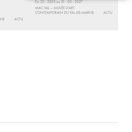
Du 20 - 2025 au 31 - 03 - 2027
MAC VAL – MUSÉE D’ART
CONTEMPORAIN DU VAL-DE-MARNE
ACTU
RNE
ACTU