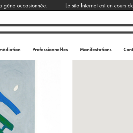
ène occasionnée.
Le site Internet est en cours de m
médiation
Professionnel·les
Manifestations
Cont