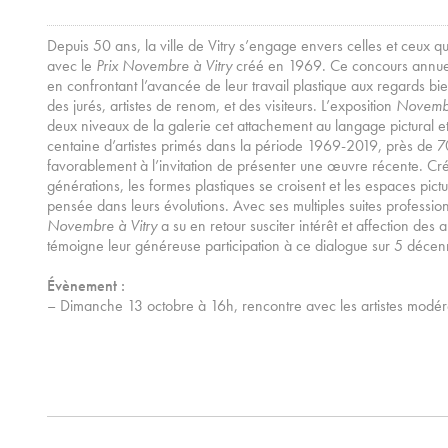
Depuis 50 ans, la ville de Vitry s’engage envers celles et ceux q
avec le
Prix Novembre à Vitry
créé en 1969. Ce concours annuel
en confrontant l’avancée de leur travail plastique aux regards bie
des jurés, artistes de renom, et des visiteurs. L’exposition
Novembr
deux niveaux de la galerie cet attachement au langage pictural e
centaine d’artistes primés dans la période 1969-2019, près de 7
favorablement à l’invitation de présenter une œuvre récente. Cré
générations, les formes plastiques se croisent et les espaces pic
pensée dans leurs évolutions. Avec ses multiples suites professionn
Novembre à Vitry
a su en retour susciter intérêt et affection de
témoigne leur généreuse participation à ce dialogue sur 5 décen
Évènement :
– Dimanche 13 octobre à 16h, rencontre avec les artistes modé