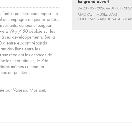
Ici grand ouvert
Du 23 - 05 - 2026 au 31 - 01 - 2027
ui font la peinture contemporaine
MAC VAL – MUSÉE D’ART
 accompagne de jeunes artistes
CONTEMPORAIN DU VAL-DE-MA
nveillants, curieux et exigeant
e à Vitry / 50
déploie sur les
t à ses développements. Sur la
0 d’entre eux ont répondu
ant des liens entre les
turaux révèlent les espaces de
elles et artistiques, le
Prix
s artistes mêmes comme en
nies de peinture.
rée par Vanessa Morisset.