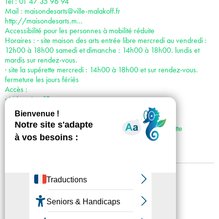
Tél : 01 47 35 96 94
Mail :
maisondesarts@ville-malakoff.fr
http://maisondesarts.m…
Accessibilité pour les personnes à mobilité réduite
Horaires : · site maison des arts entrée libre mercredi au vendredi :
12h00 à 18h00 samedi et dimanche : 14h00 à 18h00. lundis et
mardis sur rendez-vous.
· site la supérette mercredi : 14h00 à 18h00 et sur rendez-vous.
fermeture les jours fériés
Accès :
· Métro 4 et 13
· Bus 194, 388, N66
· Vélib’ Station n°22404, avenue Pierre Brossolette
· Voiture : Porte de Châtillon, puis avenue Pierre Brossolette
Vélib' : Station nº 22404
Mentions légales
Confidentialité
Accessibilité
Plan du site