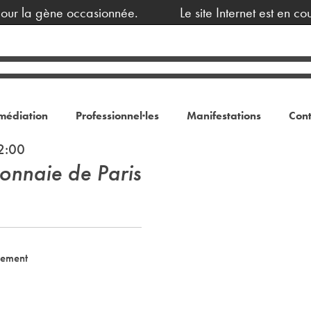
our la gène occasionnée.
Le site Internet est en co
médiation
Professionnel·les
Manifestations
Cont
2:00
onnaie de Paris
nement