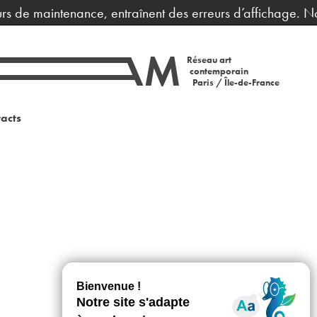
urs de maintenance, entraînent des erreurs d’affichage. No
Réseau art
contemporain
Paris / Île-de-France
acts