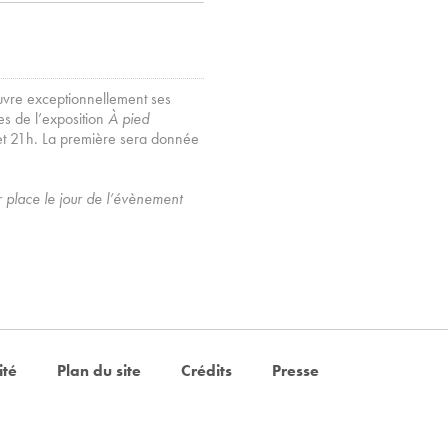
uvre exceptionnellement ses
ées de l’exposition
À pied
et 21h. La première sera donnée
ur place le jour de l’évènement
ité
Plan du site
Crédits
Presse