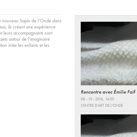
 le nouveau Sapin de l’Onde dans
aux
, ils créent une expérience
s et leurs accompagnants sont
bjets autour de l’imaginaire
on initie les enfants et les
Rencontre avec Émilie Faïf
08 - 10 - 2016, 14:00
CENTRE D’ART DE L’ONDE