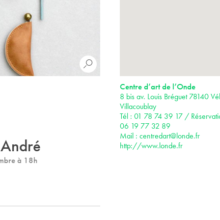
Centre d’art de l’Onde
8 bis av. Louis Bréguet 78140 Vél
Villacoublay
Tél : 01 78 74 39 17 / Réservati
06 19 77 32 89
Mail :
centredart@londe.fr
s André
http://www.londe.fr
embre à 18h