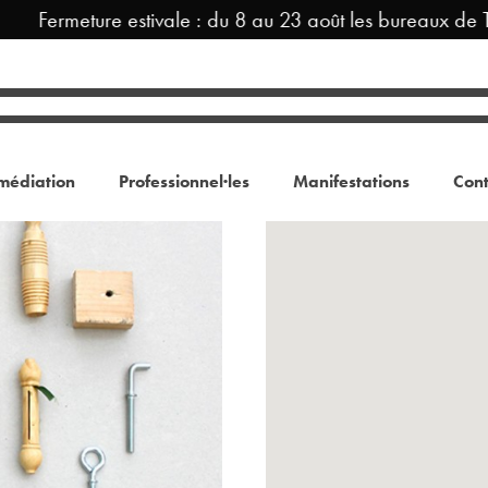
Fermeture estivale : du 8 au 23 août les bureaux de TR
médiation
Professionnel·les
Manifestations
Cont