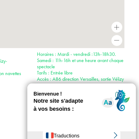
+
-
Horaires : Mardi - vendredi :13h-18h30.
Samedi : 11h-16h et une heure avant chaque
izy-
spectacle
Tarifs : Entrée libre
on navettes
Accès : A86 direction Versailles, sortie Vélizy
centre.
Métro : 40 min depuis les gares Saint-Lazare
(Station Viroflay-Rive droite) avec la ligne L,
Montparnasse avec la ligne N et RER C
(Station Viroflay-Rive gauche). Puis T6
direction Châtillon-Montrouge, arrêt l’Onde.
35 min T6 depuis Châtillon-Montrouge, arrêt
l’Onde.