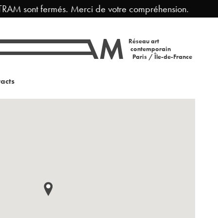
AM sont fermés. Merci de votre compréhension.
Fer
Réseau art
contemporain
Paris / Île-de-France
acts