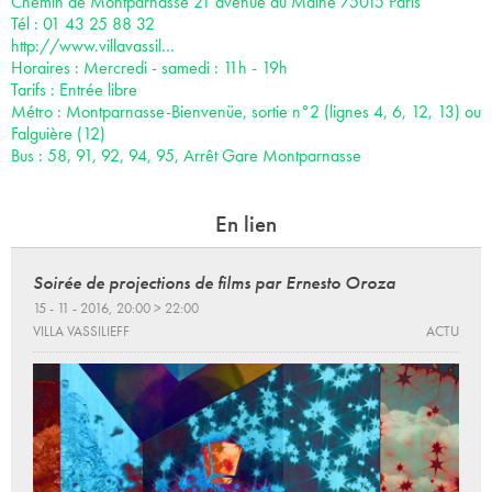
Chemin de Montparnasse 21 avenue du Maine 75015 Paris
Tél : 01 43 25 88 32
http://www.villavassil…
Horaires : Mercredi - samedi : 11h - 19h
Tarifs : Entrée libre
Métro : Montparnasse-Bienvenüe, sortie n°2 (lignes 4, 6, 12, 13) ou
Falguière (12)
Bus : 58, 91, 92, 94, 95, Arrêt Gare Montparnasse
En lien
Soirée de projections de films par Ernesto Oroza
15 - 11 - 2016, 20:00 > 22:00
VILLA VASSILIEFF
ACTU