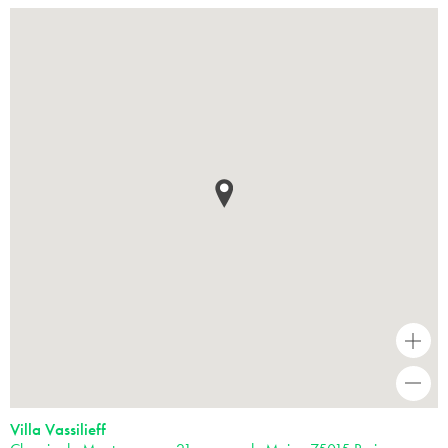
+
-
Villa Vassilieff