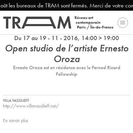
août les bureaux de TRAM sont fermés. Merci de votre com
Réseau art
contemporain
Paris / Île-de-France
Du 17 au 19 - 11 - 2016, 14:00 > 19:00
Open studio de l’artiste Ernesto
Oroza
Ernesto Oroza est en résidence avec le Pernod Ricard
Fellowship
VILLA VASSILIEFF
http://www.villavassilieff.net/
En savoir plus