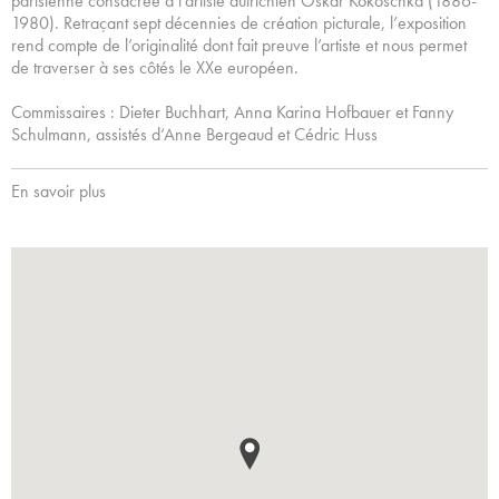
parisienne consacrée à l’artiste autrichien Oskar Kokoschka (1886-
1980). Retraçant sept décennies de création picturale, l’exposition
rend compte de l’originalité dont fait preuve l’artiste et nous permet
de traverser à ses côtés le XXe européen.
Commissaires : Dieter Buchhart, Anna Karina Hofbauer et Fanny
Schulmann, assistés d‘Anne Bergeaud et Cédric Huss
En savoir plus